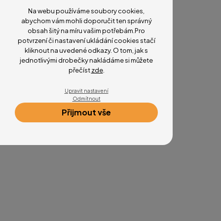
Na webu používáme soubory cookies,
abychom vám mohli doporučit ten správný
obsah šitý na míru vašim potřebám.Pro
potvrzení či nastavení ukládání cookies stačí
kliknout na uvedené odkazy. O tom, jak s
jednotlivými drobečky nakládáme si můžete
přečíst
zde
.
Upravit nastavení
Odmítnout
Přijmout vše