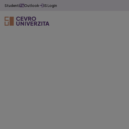
Studenti
Outlook
IS Login
Základní
informace