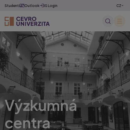
Studenti
Outlook
IS Login
CZ
EN
✕
Výzkumná
centra