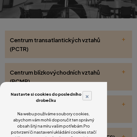
+
Centrum transatlantických vztahů
(PCTR)
+
Centrum blízkovýchodních vztahů
(PCMR)
×
Nastavte si cookies do posledního
drobečku
+
Centrum asijsko-pacifických studií
(CAPS)
Na webu používáme soubory cookies,
abychom vám mohli doporučit ten správný
obsah šitý na míru vašim potřebám.Pro
potvrzení či nastavení ukládání cookies stačí
+