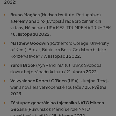
2022:
Bruno Maçães
(Hudson Institute, Portugalsko)
a
Jeremy Shapiro
(Evropská rada pro zahraniční
vztahy, Německo): USA MEZI TRUMPEM A TRUMPEM
/
8. listopadu 2022.
Matthew Goodwin
(Rutherford College, University
of Kent): Brexit, Británie a Boris: Co dál pro britské
Konzervativce? /
7. listopadu 2022
.
Yaron Brook
(Ayn Rand Institut, USA): Svoboda
slova a boj o západní kulturu /
21. února 2022.
Velvyslanec Robert O´Brien
(USA): Ukrajina, Tchaj-
wan a nová éra velmocenské soutěže /
25. května
2023
.
Zástupce generálního tajemníka NATO Mircea
Geoană
(Rumunsko): Měnící se role NATO
ve světové stabilitě /
28. března 2022.