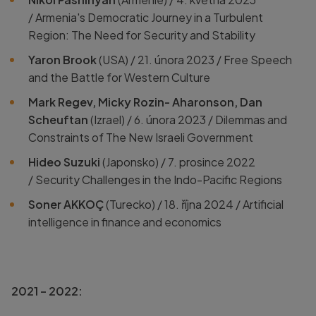
/
Armenia's Democratic Journey in a Turbulent
Region: The Need for Security and Stability
Yaron Brook
(USA) / 21. února 2023 /
Free Speech
and the Battle for Western Culture
Mark Regev, Micky Rozin- Aharonson, Dan
Scheuftan
(Izrael) /
6. února 2023 /
Dilemmas and
Constraints of The New Israeli Government
Hideo Suzuki
(Japonsko) / 7. prosince 2022
/
Security Challenges in the Indo-Pacific Regions
Soner AKKOÇ
(Turecko) / 18. října 2024 /
Artificial
intelligence in finance and economics
2021 – 2022: