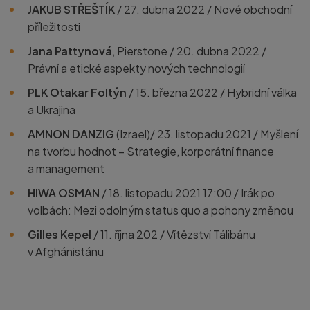
JAKUB STŘEŠTÍK
/ 27. dubna 2022 / Nové obchodní
příležitosti
Jana Pattynová
, Pierstone / 20. dubna 2022 /
Právní a etické aspekty nových technologií
PLK Otakar Foltýn
/ 15. března 2022 / Hybridní válka
a Ukrajina
AMNON DANZIG
(Izrael)/ 23. listopadu 2021 / Myšlení
na tvorbu hodnot – Strategie, korporátní finance
a management
HIWA OSMAN
/ 18. listopadu 2021 17:00 / Irák po
volbách: Mezi odolným status quo a pohony změnou
Gilles Kepel
/ 11. října 202 / Vítězství Tálibánu
v Afghánistánu