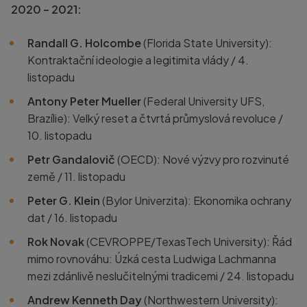
2020 – 2021:
Randall G. Holcombe
(Florida State University):
Kontraktační ideologie a legitimita vlády / 4.
listopadu
Antony Peter Mueller
(Federal University UFS,
Brazílie): Velký reset a čtvrtá průmyslová revoluce /
10. listopadu
Petr Gandalovič
(OECD): Nové výzvy pro rozvinuté
země / 11. listopadu
Peter G. Klein
(Bylor Univerzita): Ekonomika ochrany
dat / 16. listopadu
Rok Novak
(CEVROPPE/TexasTech University): Řád
mimo rovnováhu: Úzká cesta Ludwiga Lachmanna
mezi zdánlivě neslučitelnými tradicemi / 24. listopadu
Andrew Kenneth Day
(Northwestern University):