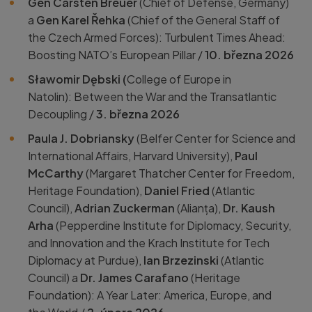
Gen Carsten Breuer
(Chief of Defense, Germany)
a
Gen Karel Řehka
(Chief of the General Staff of
the Czech Armed Forces): Turbulent Times Ahead:
Boosting NATO’s European Pillar /
10. března 2026
Sławomir Dębski (
College of Europe in
Natolin):
Between the War and the Transatlantic
Decoupling /
3. března 2026
Paula J. Dobriansky
(
Belfer Center for Science and
International Affairs, Harvard University),
Paul
McCarthy
(Margaret Thatcher Center for Freedom,
Heritage Foundation),
Daniel Fried
(Atlantic
Council),
Adrian Zuckerman
(Alianța),
Dr. Kaush
Arha
(Pepperdine Institute for Diplomacy, Security,
and Innovation and the Krach Institute for Tech
Diplomacy at Purdue),
Ian Brzezinski
(Atlantic
Council) a
Dr. James Carafano
(Heritage
Foundation): A Year Later: America, Europe, and