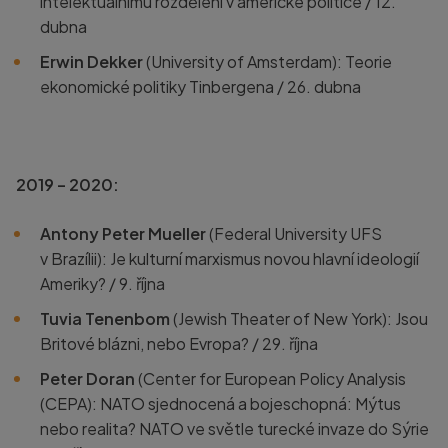
intelektuálnímu rozdělení v americké politice / 12.
dubna
Erwin Dekker
(University of Amsterdam): Teorie
ekonomické politiky Tinbergena / 26. dubna
2019 – 2020:
Antony Peter Mueller
(Federal University UFS
v Brazílii): Je kulturní marxismus novou hlavní ideologií
Ameriky? / 9. října
Tuvia Tenenbom
(Jewish Theater of New York): Jsou
Britové blázni, nebo Evropa? / 29. října
Peter Doran
(Center for European Policy Analysis
(CEPA): NATO sjednocená a bojeschopná: Mýtus
nebo realita? NATO ve světle turecké invaze do Sýrie