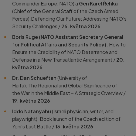
Commander Europe, NATO) a
Gen Karel Řehka
(Chief of the General Staff of the Czech Armed
Forces):Defending Our Future: Addressing NATO’s
Security Challenges /
26. května 2026
Boris Ruge (
NATO Assistant Secretary General
for Political Affairs and Security Policy):
How to
Ensure the Credibility of NATO Deterrence and
Defense in a New Transatlantic Arrangement /
20.
května 2026
Dr. Dan Schueftan
(University of
Haifa):
The Regional and Global Significance of
the War in the Middle East – A Strategic Overview /
19. května 2026
Iddo Natanyahu
(Israeli physician, writer, and
playwright): Book launch of the Czech edition of
Yoni’s Last Battle /
13. května 2026