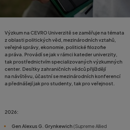
Výzkum na CEVRO Univerzitě se zaměřuje na témata
z oblasti politických věd, mezinárodních vztahů,
veřejné správy, ekonomie, politické filozofie
a práva. Provádí se jak v rámci kateder univerzity,
tak prostřednictvím specializovaných výzkumných
center. Desítky zahraničních vědců přijíždějí
na návštěvu, účastní se mezinárodních konferencí
a přednášejí jak pro studenty, tak pro veřejnost.
2026:
Gen Alexus G. Grynkewich
(Supreme Allied