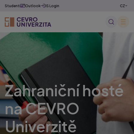
Studenti
Outlook
IS Login
CZ
EN
✕
Zahraniční hosté
na CEVRO
Univerzitě