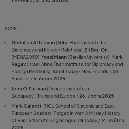
the World /
2. února 2026
2025:
Gedaliah Afterman
(
Abba Eban Institute for
Diplomacy and Foreign Relations),
Eli Bar-On
(
MENA2050),
Yossi Mann
(
Bar-Ilan University),
Mark
Regev
(
Israeli Abba Eban Institute for Diplomacy and
Foreign Relations): Israel Today? New Friends, Old
Enemies /
6. února 2025
John O’Sullivan
(Danube Institute in
Budapest):
Trump and Europe /
26. února 2025
Mark Galeotti
(UCL School of Slavonic and East
European Studies): Forged in War: A Military History
of Russia from Its Beginnings until Today /
14. května
2025