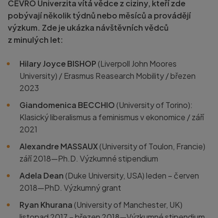
CEVRO Univerzita vítá vědce z ciziny, kteří zde
pobývají několik týdnů nebo měsíců a provádějí
výzkum. Zde je ukázka návštěvních vědců
z minulých let:
Hilary Joyce BISHOP
(Liverpoll John Moores
University) / Erasmus Reasearch Mobility / březen
2023
Giandomenica BECCHIO
(University of Torino):
Klasický liberalismus a feminismus v ekonomice / září
2021
Alexandre MASSAUX
(University of Toulon, Francie)
září 2018—Ph.D. Výzkumné stipendium
Adela Dean
(Duke University, USA) leden – červen
2018—PhD. Výzkumný grant
Ryan Khurana
(University of Manchester, UK)
listopad 2017 – březen 2018—Výzkumné stipendium