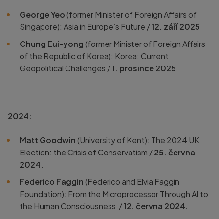
George
Yeo
(
former Minister of Foreign Affairs of
Singapore):
Asia in Europe’s Future /
12. září 2025
Chung
Eui-yong
(
former Minister of Foreign Affairs
of the Republic of Korea):
Korea: Current
Geopolitical Challenges /
1. prosince 2025
2024:
Matt Goodwin
(University of Kent):
The 2024 UK
Election: the Crisis of Conservatism /
25. června
2024.
Federico Faggin
(
Federico and Elvia Faggin
Foundation):
From the Microprocessor Through AI to
the Human Consciousness /
12. června 2024.