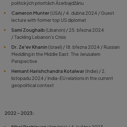
politických prioritách Ázerbajdžánu
Cameron Munter
(USA) / 4. dubna 2024 /
Guest
lecture with former top US diplomat
Sami Zoughaib
(Libanon) / 25. března 2024
/
Tackling Lebanon's Crisis
Dr. Ze'ev Khanin
(Izrael) / 18. března 2024 /
Russian
Meddling in the Middle East: The Jerusalem
Perspective
Hemant Harishchandra Kotalwar
(Indie) / 2.
listopadu 2024 /
India-EU relations in the current
geopolitical context
2022 – 2023:
Nikol Pashinyan
(Arménie) / 4. května 2023