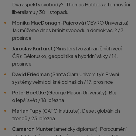
Dva aspekty svobody?: Thomas Hobbes a formování
liberalismu / 30. listopadu
Monika MacDonagh–Pajerová
(CEVRO Univerzita):
Jak můžeme dnes bránit svobodu a demokracii? / 7.
prosince
Jaroslav Kurfurst
(Ministerstvo zahraničních věcí
ČR): Bělorusko, geopolitika a hybridní války / 14.
prosince
David Friedman
(Santa Clara University): Právní
systémy velmi odlišné od našich / 17. prosince
Peter Boettke
(George Mason University): Boj
o lepší svět / 18. března
Marian Tupy
(CATO Institute): Deset globálních
trendů / 23. března
Cameron Munter
(americký diplomat): Porozumění