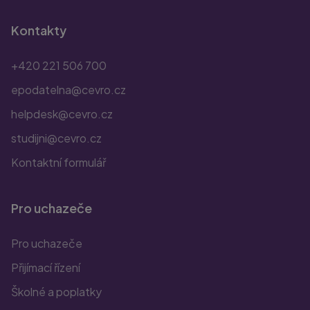
Kontakty
+420 221 506 700
epodatelna@cevro.cz
helpdesk@cevro.cz
studijni@cevro.cz
Kontaktní formulář
Pro uchazeče
Pro uchazeče
Přijímací řízení
Školné a poplatky