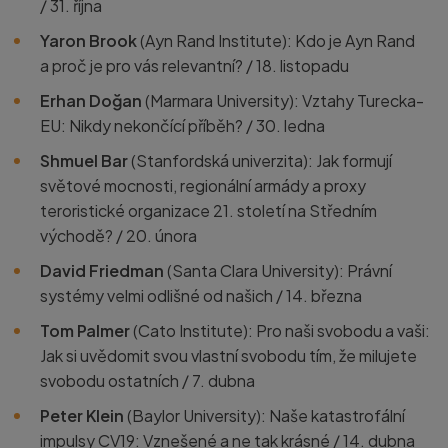
/ 31. října
Yaron Brook
(Ayn Rand Institute): Kdo je Ayn Rand
a proč je pro vás relevantní? / 18. listopadu
Erhan Doğan
(Marmara University): Vztahy Turecka-
EU: Nikdy nekončící příběh? / 30. ledna
Shmuel Bar
(Stanfordská univerzita): Jak formují
světové mocnosti, regionální armády a proxy
teroristické organizace 21. století na Středním
východě? / 20. února
David Friedman
(Santa Clara University): Právní
systémy velmi odlišné od našich / 14. března
Tom Palmer
(Cato Institute): Pro naši svobodu a vaši:
Jak si uvědomit svou vlastní svobodu tím, že milujete
svobodu ostatních / 7. dubna
Peter Klein
(Baylor University): Naše katastrofální
impulsy CV19: Vznešené a ne tak krásné / 14. dubna