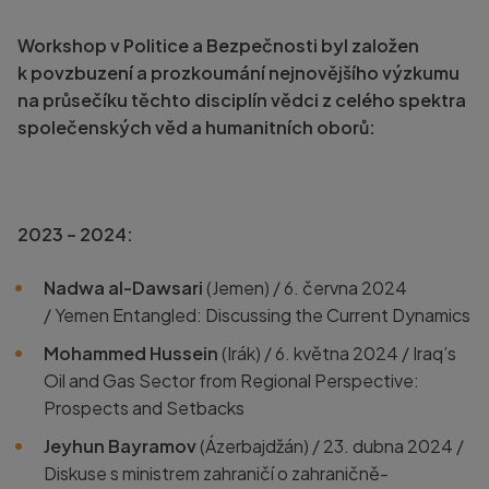
Workshop v Politice a Bezpečnosti byl založen
k povzbuzení a prozkoumání nejnovějšího výzkumu
na průsečíku těchto disciplín vědci z celého spektra
společenských věd a humanitních oborů:
2023 – 2024:
Nadwa al-Dawsari
(Jemen) / 6. června 2024
/
Yemen Entangled: Discussing the Current Dynamics
Mohammed Hussein
(Irák) / 6. května 2024 /
Iraq’s
Oil and Gas Sector from Regional Perspective:
Prospects and Setbacks
Jeyhun Bayramov
(Ázerbajdžán)
/ 23. dubna 2024 /
Diskuse s ministrem zahraničí o
zahraničně-