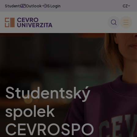
Studenti
Outlook
IS Login
CZ
EN
✕
Studentský
spolek
CEVROSPO