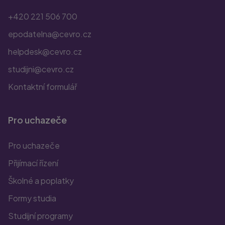
+420 221 506 700
epodatelna@cevro.cz
helpdesk@cevro.cz
studijni@cevro.cz
Kontaktní formulář
Pro uchazeče
Pro uchazeče
Přijímací řízení
Školné a poplatky
Formy studia
Studijní programy