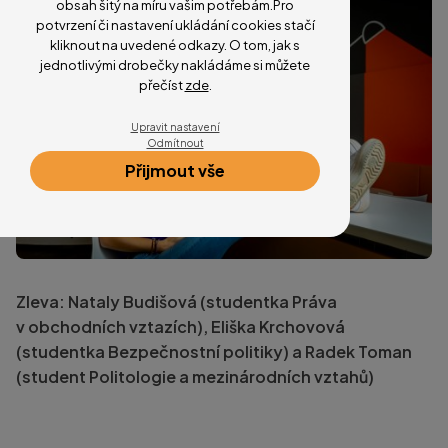
obsah šitý na míru vašim potřebám.Pro
potvrzení či nastavení ukládání cookies stačí
kliknout na uvedené odkazy. O tom, jak s
jednotlivými drobečky nakládáme si můžete
přečíst
zde
.
Upravit nastavení
Odmítnout
Přijmout vše
Zleva: Nataly Budišová (studentka Práva
v obchodních vztazích), Eliška Krchovová
(studentka Bezpečnostní politiky) a Radek Toman
(student Politologie a mezinárodních vztahů)