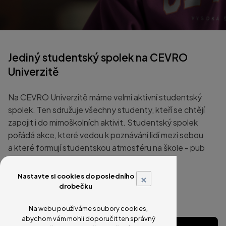
Jediný studentský spolek na CEVRO
Univerzitě
Na CEVRO Univerzitě máme velmi aktivní studentský
spolek. Ten sdružuje všechny studenty, kteří se chtějí
zapojit i do mimoškolních aktivit. Studentský spolek
pořádá akce, které vedou k poznávání lidí mezi sebou
a které formují studentskou atmosféru na škole - pub
kvízy, movie nights, vánoční večírek apod.
×
Nastavte si cookies do posledního
drobečku
Předsednictvo CEVROSPO
Na webu používáme soubory cookies,
abychom vám mohli doporučit ten správný