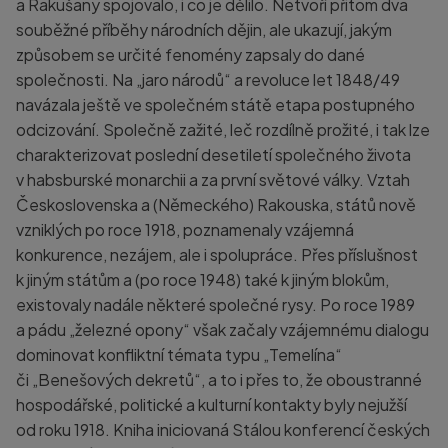
a Rakušany spojovalo, i co je dělilo. Netvoří přitom dva
souběžné příběhy národních dějin, ale ukazují, jakým
způsobem se určité fenomény zapsaly do dané
společnosti. Na „jaro národů“ a revoluce let 1848/49
navázala ještě ve společném státě etapa postupného
odcizování. Společně zažité, leč rozdílně prožité, i tak lze
charakterizovat poslední desetiletí společného života
v habsburské monarchii a za první světové války. Vztah
Československa a (Německého) Rakouska, států nově
vzniklých po roce 1918, poznamenaly vzájemná
konkurence, nezájem, ale i spolupráce. Přes příslušnost
k jiným státům a (po roce 1948) také k jiným blokům,
existovaly nadále některé společné rysy. Po roce 1989
a pádu „železné opony“ však začaly vzájemnému dialogu
dominovat konfliktní témata typu „Temelína“
či „Benešových dekretů“, a to i přes to, že oboustranné
hospodářské, politické a kulturní kontakty byly nejužší
od roku 1918. Kniha iniciovaná Stálou konferencí českých