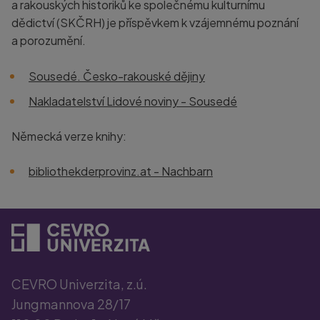
a rakouských historiků ke společnému kulturnímu
dědictví (SKČRH) je příspěvkem k vzájemnému poznání
a porozumění.
Sousedé. Česko-rakouské dějiny
Nakladatelství Lidové noviny - Sousedé
Německá verze knihy:
bibliothekderprovinz.at - Nachbarn
CEVRO Univerzita, z.ú.
Jungmannova 28/17