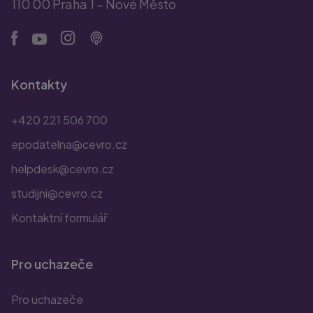
110 00 Praha 1 – Nové Město
Kontakty
+420 221 506 700
epodatelna@cevro.cz
helpdesk@cevro.cz
studijni@cevro.cz
Kontaktní formulář
Pro uchazeče
Pro uchazeče