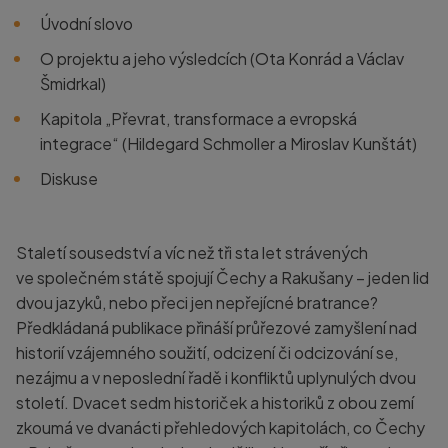
Úvodní slovo
O projektu a jeho výsledcích (Ota Konrád a Václav
Šmidrkal)
Kapitola „Převrat, transformace a evropská
integrace“ (Hildegard Schmoller a Miroslav Kunštát)
Diskuse
Staletí sousedství a víc než tři sta let strávených
ve společném státě spojují Čechy a Rakušany – jeden lid
dvou jazyků, nebo přeci jen nepřejícné bratrance?
Předkládaná publikace přináší průřezové zamyšlení nad
historií vzájemného soužití, odcizení či odcizování se,
nezájmu a v neposlední řadě i konfliktů uplynulých dvou
století. Dvacet sedm historiček a historiků z obou zemí
zkoumá ve dvanácti přehledových kapitolách, co Čechy