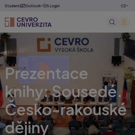
Studenti
Outlook
IS Login
CZ
EN
✕
Prezentace
knihy: Sousedé.
Česko-rakouské
dějiny