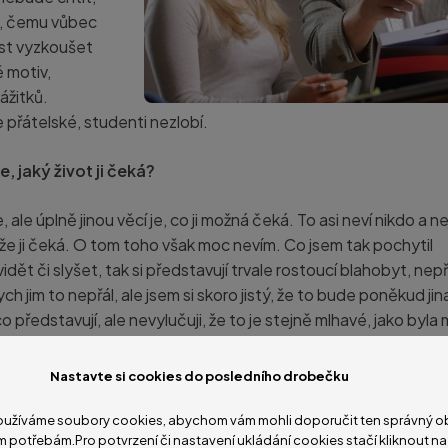
, čemu vůbec
st vyzkoušet
ě motiv,
ážitků.
 přátelské, studenti nezlobí.
, jaký život ji čeká?
ale úplně jinou věcí je, co ji možná čeká. To asi neví nikdo a ne
 že ji čeká. O tom toho však moc nevím. Co jsem tak pochytil
ět či slyšet, tak si představují trvale rostoucí blahobyt, nep
 jim to nepřál, ale jsem si skoro jistý, že to bude poněkud jin
 představují, ale nevylučuji, že to je stejně mlhavé, jako byla
Nastavte si cookies do posledního drobečku
užíváme soubory cookies, abychom vám mohli doporučit ten správný ob
0 let se změnilo v podstatě všechno včetně politického rež
m potřebám.Pro potvrzení či nastavení ukládání cookies stačí kliknout 