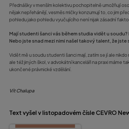
Přednášky v menším kolektivu pochopitelně umožňují osob
nějak nepřehánějí, vesměs mlčky konzumují to, co jim pře
pohledu jako pohledu vyučujícího není nijak zásadní fakto
Mají studenti šanci vás během studia vidět u soudu? 
Nebo jste snad mezi nimi našel takový talent, že jste
Vidět mě u soudu studenti šanci mají, zatím se jí ale nikd
ale též jiných škol, v advokátní kanceláři na praxi máme ta
ukončené právnické vzdělání.
Vít Chalupa
Text vyšel v listopadovém čísle CEVRO News