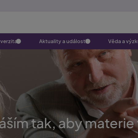
verzita
Aktuality a události
Věda a výz
ším tak, aby materie 