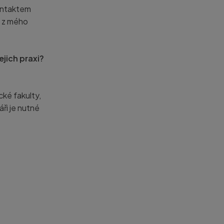
kontaktem
ů z mého
jich praxi?
cké fakulty,
áři je nutné