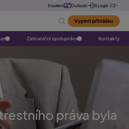
Studenti
Outlook
IS Login
CZ
EN
Vyplnit přihlášku
✕
kum
Zahraniční spolupráce
Kontakty
trestního práva byla