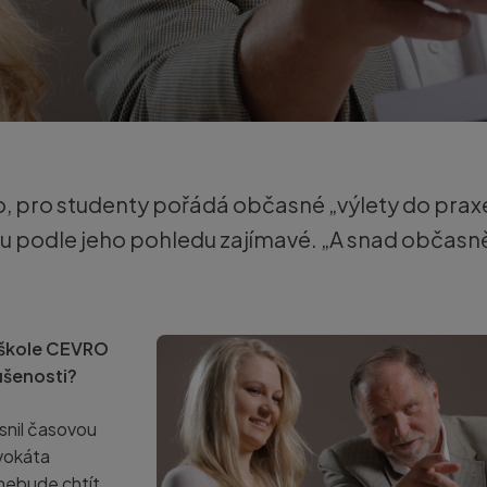
vo, pro studenty pořádá občasné „výlety do prax
ou podle jeho pohledu zajímavé. „A snad občasn
 škole CEVRO
ušenosti?
asnil časovou
dvokáta
 nebude chtít,