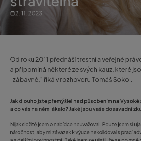
stravitelná
2. 11. 2023
Od roku 2011 přednáší trestní a veřejné prá
a připomíná některé ze svých kauz, které js
i zábavné,“ říká v rozhovoru Tomáš Sokol.
Jak dlouho jste přemýšlel nad působením na Vysoké
a co vás na něm lákalo? Jaké jsou vaše dosavadní zk
Nijak složitě jsem o nabídce neuvažoval. Pouze jsem si uj
náročnost, aby mi závazek k výuce nekolidoval s prací a
a s dalšími povinnostmi. Také jsem se ujistil, že se po mně