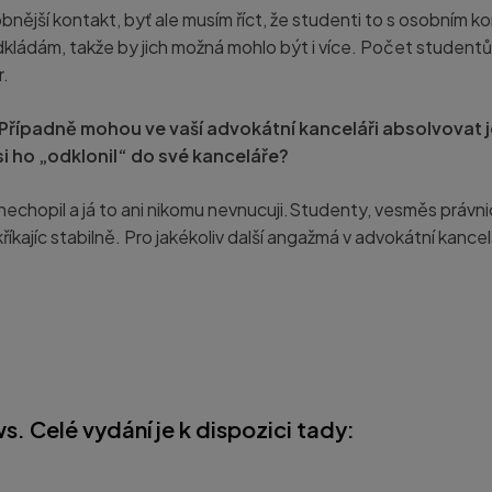
nější kontakt, byť ale musím říct, že studenti to s osobním 
dkládám, takže by jich možná mohlo být i více. Počet student
r.
Případně mohou ve vaší advokátní kanceláři absolvovat je
 si ho „odklonil“ do své kanceláře?
o nechopil a já to ani nikomu nevnucuji.Studenty, vesměs právni
kříkajíc stabilně. Pro jakékoliv další angažmá v advokátní kancel
. Celé vydání je k dispozici tady: