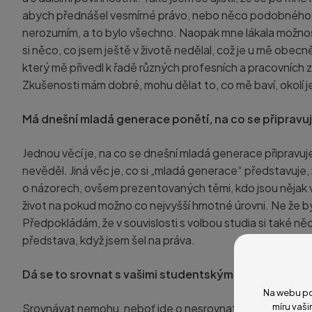
abych přednášel vesmírné právo, nebo něco podobného
nerozumím, a to bylo všechno. Naopak mne lákala možno
si něco, co jsem ještě v životě nedělal, což je u mě obecn
který mě přivedl k řadě různých profesních a pracovních z
Zkušenosti mám dobré, mohu dělat to, co mě baví, okolí je
Má dnešní mladá generace ponětí, na co se připravuje
Jednou věcí je, na co se dnešní mladá generace připravuje, 
nevěděl. Jiná věc je, co si „mladá generace“ představuje,
o názorech, ovšem prezentovaných těmi, kdo jsou nějak vid
život na pokud možno co nejvyšší hmotné úrovni. Ne že bych
Předpokládám, že v souvislosti s volbou studia si také něco
představa, když jsem šel na práva.
Dá se to srovnat s vašimi studentskými roky?
Na webu po
Srovnávat nemohu, neboť jde o nesrovnatelné. Za těch 5
míru vaši