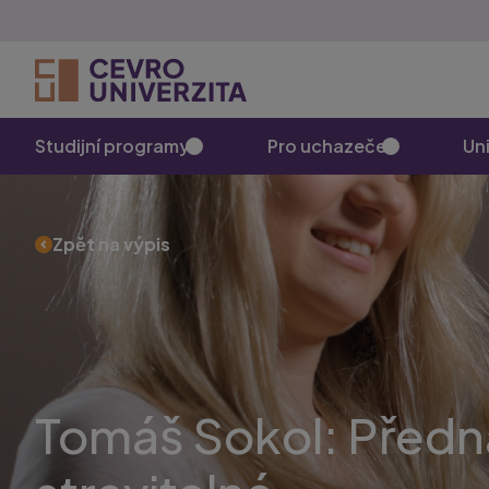
Studijní programy
Pro uchazeče
Uni
Zpět na výpis
Tomáš Sokol: Předná