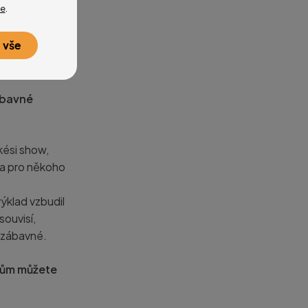
e
.
na potřeby
 vše
u a asi
 pro sebe.
zábavné
kési show,
da pro někoho
ýklad vzbudil
souvisí,
 zábavné.
čům můžete