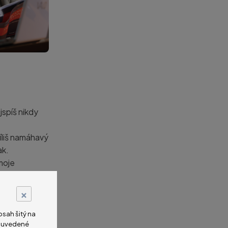
jspíš nikdy
říliš namáhavý
ak.
 moje
×
sah šitý na
imu. Máme
na uvedené