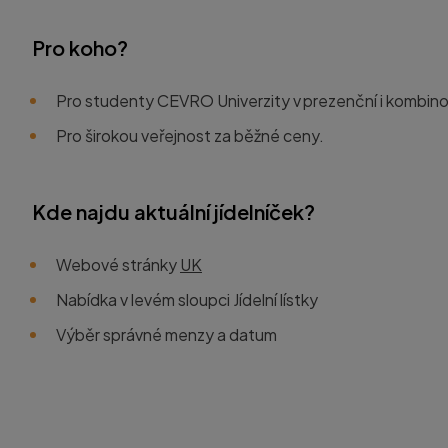
Pro koho?
Pro studenty CEVRO Univerzity v prezenční i kombi
Pro širokou veřejnost za běžné ceny.
Kde najdu aktuální jídelníček?
Webové stránky
UK
Nabídka v levém sloupci Jídelní lístky
Výběr správné menzy a datum