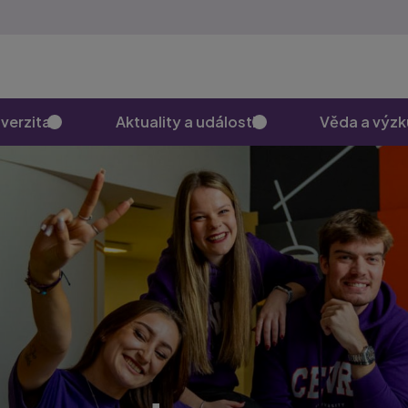
verzita
Aktuality a události
Věda a výz