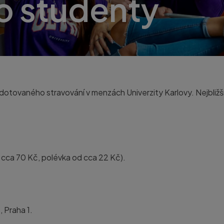
o studenty
tovaného stravování v menzách Univerzity Karlovy. Nejbližš
d cca 70 Kč, polévka od cca 22 Kč).
1, Praha 1.