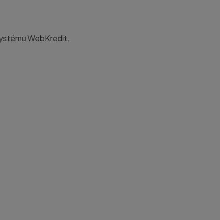
 systému WebKredit
.