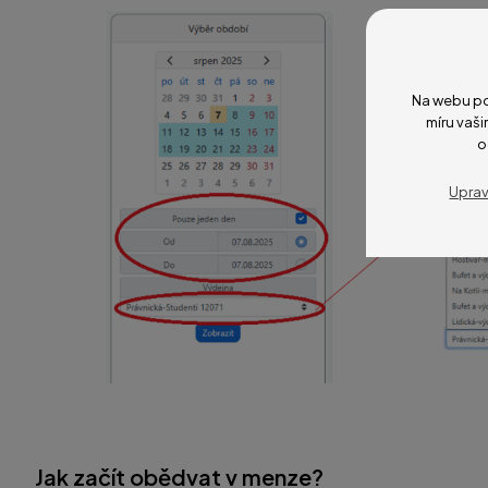
Na webu po
míru vaši
o
Uprav
Jak začít obědvat v menze?