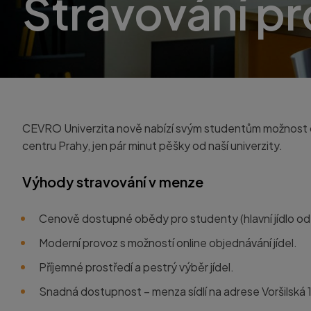
Stravování pr
CEVRO Univerzita nově nabízí svým studentům možnost do
centru Prahy, jen pár minut pěšky od naší univerzity.
Výhody stravování v menze
Cenově dostupné obědy
pro studenty (hlavní jídlo o
Moderní provoz
s možností
online objednávání jídel.
Příjemné prostředí
a pestrý výběr jídel.
Snadná dostupnost
– menza sídlí na adrese
Voršilská 