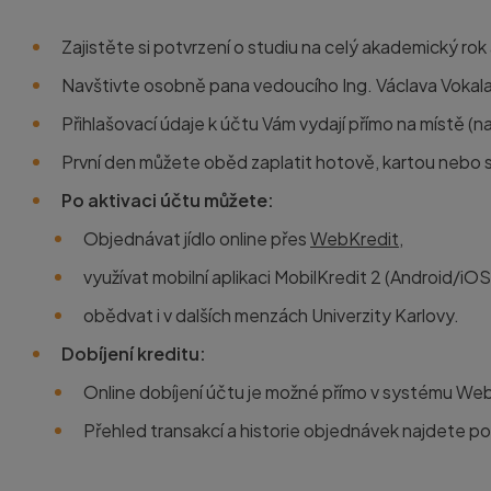
Zajistěte si potvrzení o studiu
na celý akademický rok 
Navštivte osobně pana vedoucího
Ing. Václava Vokal
Přihlašovací údaje k účtu Vám vydají přímo na místě (n
První den můžete oběd zaplatit
hotově, kartou nebo 
Po aktivaci účtu můžete:
Objednávat jídlo online přes
WebKredit
,
využívat mobilní aplikaci
MobilKredit 2
(Android/iOS
obědvat i v dalších menzách Univerzity Karlovy.
Dobíjení kreditu:
Online dobíjení
účtu je možné přímo v systému Web
Přehled transakcí a historie objednávek najdete po