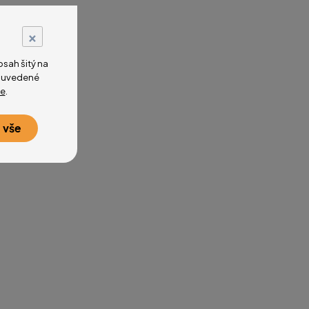
×
sah šitý na
na uvedené
e
.
 vše