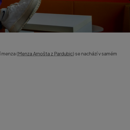
í menza (
Menza
Arnošta z Pardubic
)
se nachází v samém