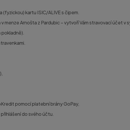
a (fyzickou) kartu
ISIC/ALIVE s čipem
.
a
v menze Arnošta z Pardubic – vytvoří Vám
stravovací účet v
a pokladně).
stravenkami
.
),
Kredit pomocí platební brány GoPay,
 přihlášení do svého účtu.