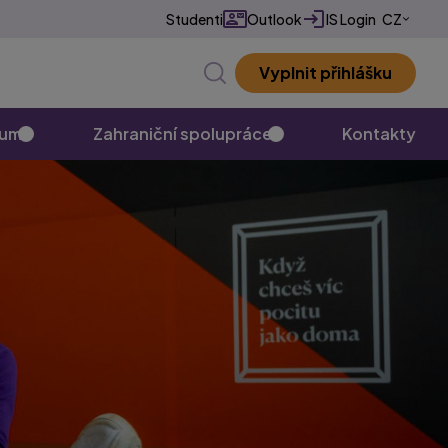
Studenti
Outlook
IS Login
CZ
EN
Vyplnit přihlášku
✕
kum
Zahraniční spolupráce
Kontakty