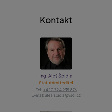
Kontakt
Ing. Aleš Špidla
Statutární ředitel
Tel:
+420 724 939 876
E-mail:
ales.spidla@vsci.cz