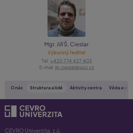
Mgr. Jiří Š. Cieslar
Výkonný ředitel
Tel:
+420 774 427 403
E-mail:
jiri.cieslar@vsci.cz
O nás
Struktura a lidé
Aktivity centra
Věda a vý
CEVRO Univerzita, z.ú.