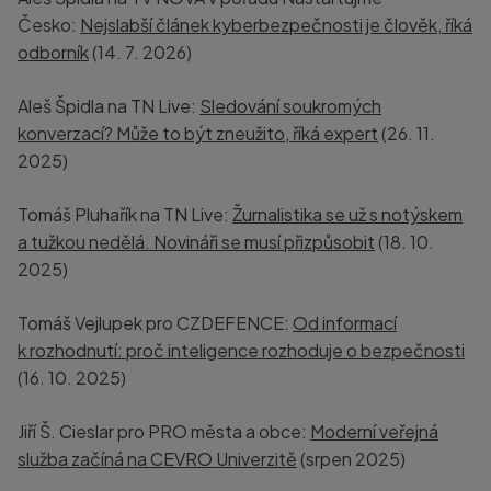
Česko:
Nejslabší článek kyberbezpečnosti je člověk, říká
odborník
(14. 7. 2026)
Aleš Špidla na TN Live:
Sledování soukromých
konverzací? Může to být zneužito, říká expert
(26. 11.
2025)
Tomáš Pluhařík na TN Live:
Žurnalistika se už s notýskem
a tužkou nedělá. Novináři se musí přizpůsobit
(18. 10.
2025)
Tomáš Vejlupek pro CZDEFENCE:
Od informací
k rozhodnutí: proč inteligence rozhoduje o bezpečnosti
(16. 10. 2025)
Jiří Š. Cieslar pro PRO města a obce:
Moderní veřejná
služba začíná na CEVRO Univerzitě
(srpen 2025)