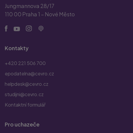
Jungmannova 28/17
110 00 Praha 1 – Nové Město
Kontakty
+420 221 506 700
epodatelna@cevro.cz
helpdesk@cevro.cz
studijni@cevro.cz
Kontaktní formulář
Pro uchazeče