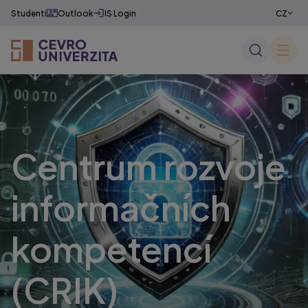
Studenti
Outlook
IS Login
CZ
EN
✕
Centrum rozvoje
informačních
kompetencí
(CRIK)