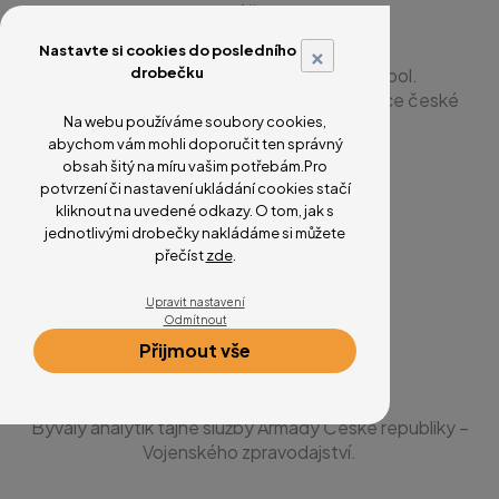
Ing. Tomáš Vejlupek
Externí člen
×
Nastavte si cookies do posledního
drobečku
Zakladatel a prezident firmy TOVEK spol.
s r.o. Předseda pracovní skupiny Intelligence české
Na webu používáme soubory cookies,
pobočky AFCEA.
abychom vám mohli doporučit ten správný
obsah šitý na míru vašim potřebám.Pro
potvrzení či nastavení ukládání cookies stačí
kliknout na uvedené odkazy. O tom, jak s
jednotlivými drobečky nakládáme si můžete
přečíst
zde
.
Upravit nastavení
Odmítnout
Přijmout vše
Petr Mlejnek
Externí člen
Bývalý analytik tajné služby Armády České republiky –
Vojenského zpravodajství.