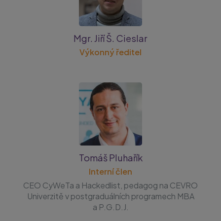
Mgr. Jiří Š. Cieslar
Výkonný ředitel
Tomáš Pluhařík
Interní člen
CEO CyWeTa
a Hackedlist, pedagog na CEVRO
Univerzitě v postgraduálních programech MBA
a P.G.D.J.