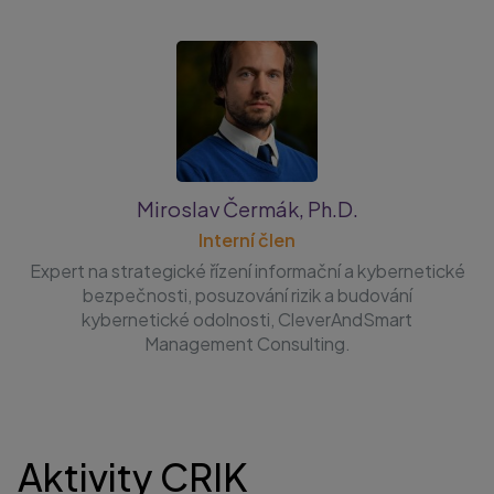
Miroslav Čermák, Ph.D.
Interní člen
Expert na strategické řízení informační a kybernetické
bezpečnosti, posuzování rizik a budování
kybernetické odolnosti, CleverAndSmart
Management Consulting.
Aktivity CRIK