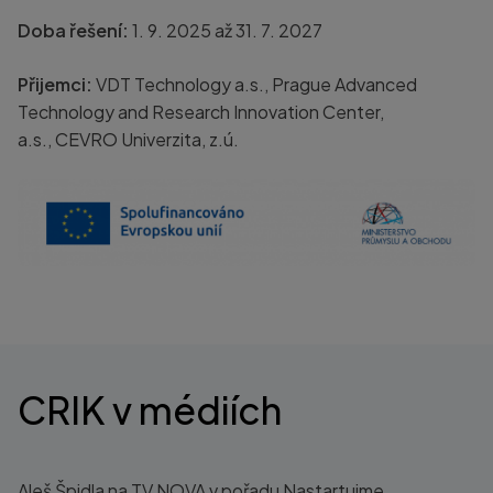
Doba řešení:
1. 9. 2025 až 31. 7. 2027
Přijemci:
VDT Technology a.s., Prague Advanced
Technology and Research Innovation Center,
a.s.,
CEVRO
Univerzita, z.ú.
CRIK v médiích
Aleš Špidla na TV NOVA v pořadu Nastartujme