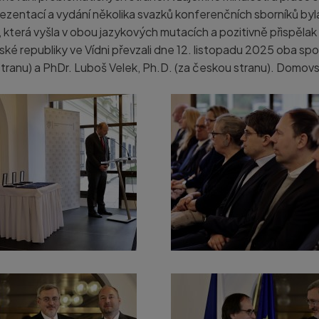
zentací a vydání několika svazků konferenčních sborníků byl
terá vyšla v obou jazykových mutacích a pozitivně přispělak
eské republiky ve Vídni převzali dne 12. listopadu 2025 oba s
stranu) a PhDr. Luboš Velek, Ph.D. (za českou stranu). Domovsk