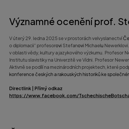
Významné ocenění prof. S
V úterý 29. ledna 2025 se v prostorách velvyslanectví
Če
o diplomacii“ profesor
ovi
Stefan
ovi
Michael
u
Newerklovi.
v oblasti vědy, kultury a jazykového výzkumu. Profesor
Institutu slavistiky na Univerzitě ve Vídni. Profesor New
Aktivně se podílí na mezinárodních projektech, které po
konference českých a rakouských historiků ke společném
Directlink | Přímý odkaz
https://www.facebook.com/TschechischeBotscha