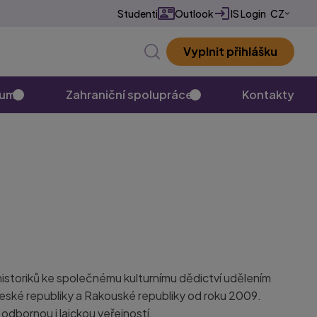
Studenti
Outlook
IS Login
CZ
EN
Vyplnit přihlášku
✕
kum
Zahraniční spolupráce
Kontakty
historiků ke společnému kulturnímu dědictví udělením
České republiky a Rakouské republiky od roku 2009.
odbornou i laickou veřejností.