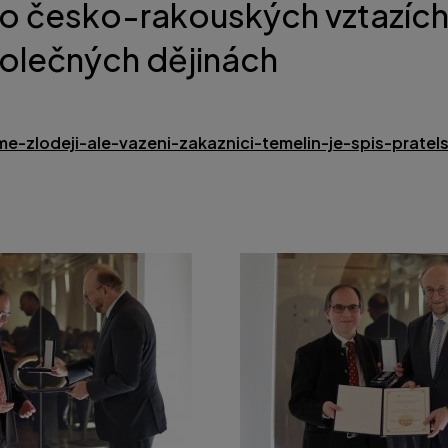
 o česko-rakouských vztazích
polečných dějinách
sme-zlodeji-ale-vazeni-zakaznici-temelin-je-spis-prat