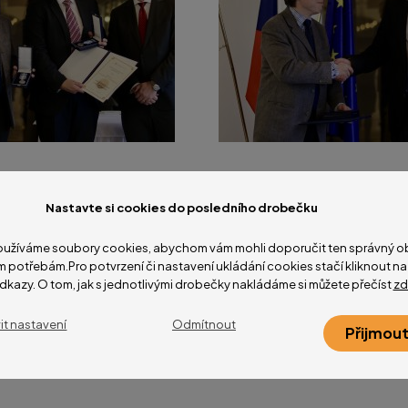
Nastavte si cookies do posledního drobečku
užíváme soubory cookies, abychom vám mohli doporučit ten správný ob
m potřebám.Pro potvrzení či nastavení ukládání cookies stačí kliknout 
dkazy. O tom, jak s jednotlivými drobečky nakládáme si můžete přečíst
zd
it nastavení
Odmítnout
Přijmout