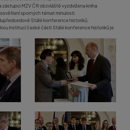
a zástupci MZV ČR obzvláště vyzdvižena kniha
 osvětlení sporných témat minulosti.
polupředsedové Stálé konference historiků,
ou institucí české části Stálé konference historiků je