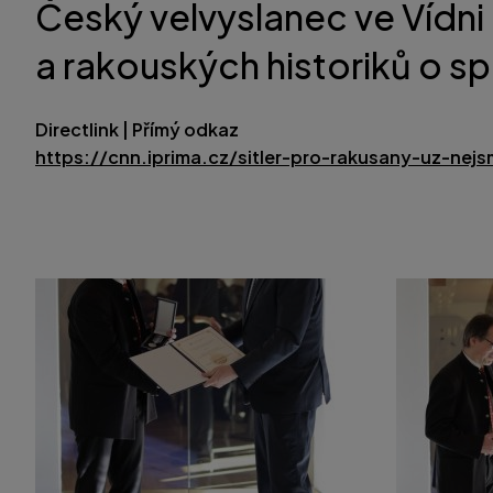
Český velvyslanec ve Vídni
a rakouských historiků o s
Directlink | Přímý odkaz
https://cnn.iprima.cz/sitler-pro-rakusany-uz-nej