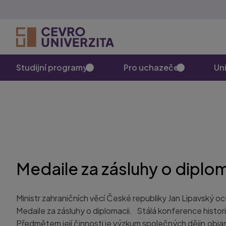
Studijní programy
Pro uchazeče
Uni
Medaile za zásluhy o diplo
Ministr zahraničních věcí České republiky Jan Lipavský 
Medaile za zásluhy o diplomacii. Stálá konference histor
Předmětem její činnosti je výzkum společných dějin,objas