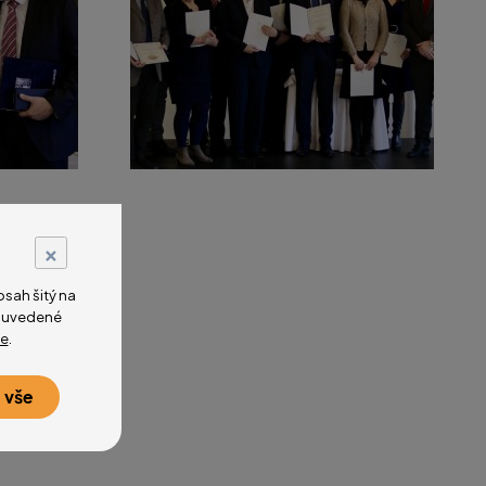
×
sah šitý na
na uvedené
e
.
 vše