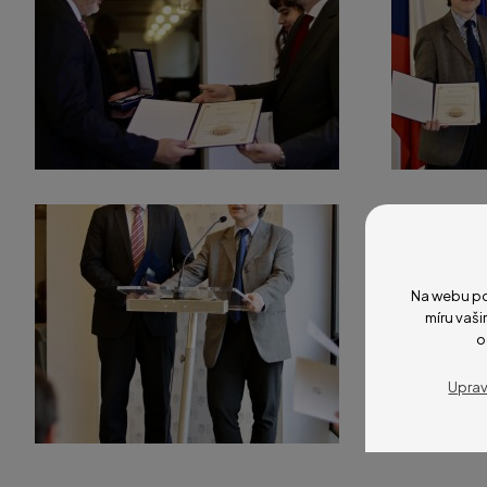
Na webu po
míru vaši
o
Uprav