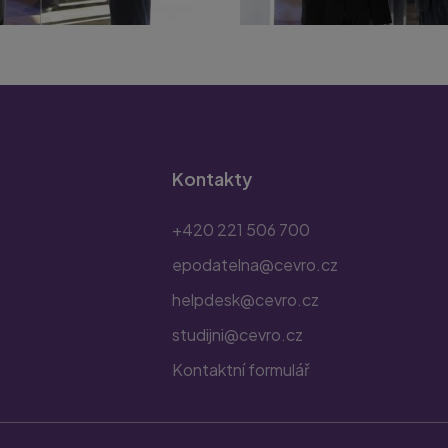
Kontakty
+420 221 506 700
epodatelna@cevro.cz
helpdesk@cevro.cz
studijni@cevro.cz
Kontaktní formulář