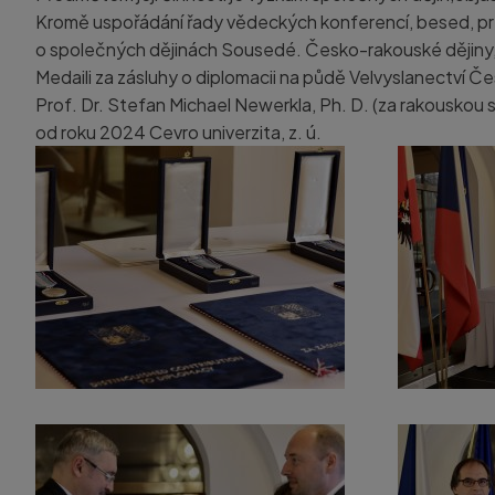
Kromě uspořádání řady vědeckých konferencí, besed, pre
o společných dějinách Sousedé. Česko-rakouské dějiny, k
Medaili za zásluhy o diplomacii na půdě Velvyslanectví Č
Prof. Dr. Stefan Michael Newerkla, Ph. D. (za rakouskou 
od roku 2024 Cevro univerzita, z. ú.