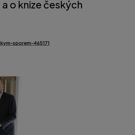
 a o knize českých
elskym-sporem-465171