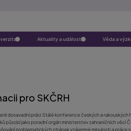
verzita
Aktuality a události
Věda a výz
macii pro SKČRH
ocenil dosavadní práci Stálé konference českých a rakouských 
iků působí jako poradní orgán ministerstev zahraničních věcí 
ňování problematických stránek vzájemné minulosti a práce s 