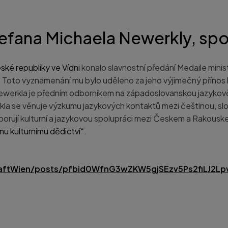
tefana Michaela Newerkly, s
ské republiky ve Vídni
konalo slavnostní předání Medaile minis
 Toto vyznamenání mu bylo uděleno za jeho výjimečný přínos
 Newerkla je předním odborníkem na západoslovanskou jazykově
erkla se věnuje výzkumu jazykových kontaktů mezi češtinou, sl
dporují kulturní a jazykovou spolupráci mezi Českem a Rakous
u kulturnímu dědictví“.
ftWien/posts/pfbid0WfnG3wZKW5gjSEzv5Ps2fiLJ2Lpv