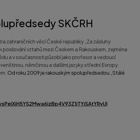
polupředsedy SKČRH
tra zahraničních věcí České republiky „Za zásluhy
 k posilování vztahů mezi Českem a Rakouskem, zejména
du a v současnosti působí jako profesor a vedoucí
ovenštinou, němčinou a dalšími jazyky střední Evropy.
kem.
Od roku 2009 je rakouským spolupředsedou „Stálé
sPeiXiH5YS2Mwa6izBp4V93Z1iTYiSAtYRvUl