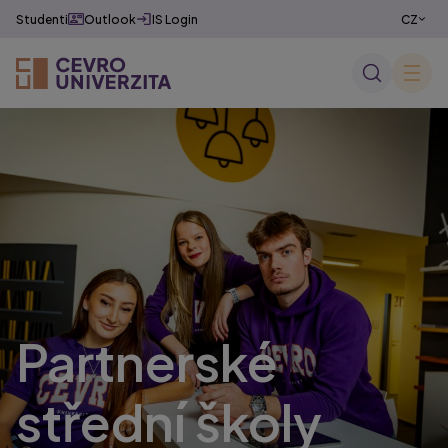
Studenti
Outlook
IS Login
CZ
EN
✕
Partnerské
střední školy