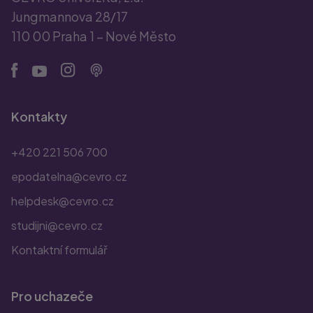
Jungmannova 28/17
110 00 Praha 1 – Nové Město
Kontakty
+420 221 506 700
epodatelna@cevro.cz
helpdesk@cevro.cz
studijni@cevro.cz
Kontaktní formulář
Pro uchazeče