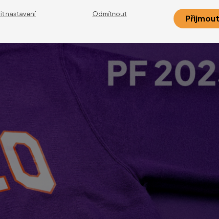
it nastavení
Odmítnout
žitky, které nám nový rok přinese!
Přijmout