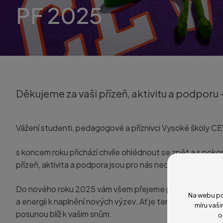
PF 2025
Děkujeme za vaši přízeň, aktivitu a podporu 
Vážení studenti, pedagogové a příznivci Vysoké školy C
s koncem roku přichází chvíle ohlédnout se zpět a s pok
přízeň, aktivita a podpora jsou pro nás neocenitelným zdr
Do nového roku 2025 vám všem přejeme pevné zdraví, mno
Na webu po
a energii k naplnění nových výzev. Ať je tento rok plný in
míru vaši
posunou blíž k vašim snům.
o