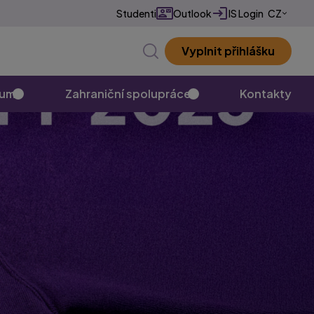
Studenti
Outlook
IS Login
CZ
EN
Vyplnit přihlášku
✕
kum
Zahraniční spolupráce
Kontakty