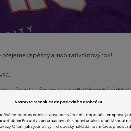
– přejeme úspěšný a inspirativní nový rok!
EVRO,
orou poděkovat za všechno, co jsme díky Vám společně dokáza
ojem inspirace i motivace k neustálému rozvoji.
Nastavte si cookies do posledního drobečku
ho úspěchů na vaší profesní i osobní cestě, radost z dosaže
užíváme soubory cookies, abychom vám mohli doporučit ten správný ob
spirativních okamžiků, zajímavých setkání a důležitých rozhodnut
m potřebám.Pro potvrzení či nastavení ukládání cookies stačí kliknout 
dkazy. O tom, jak s jednotlivými drobečky nakládáme si můžete přečíst
zd