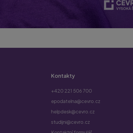
Kontakty
+420 221 506 700
epodatelna@cevro.cz
helpdesk@cevro.cz
studijni@cevro.cz
Kontaktní formulář