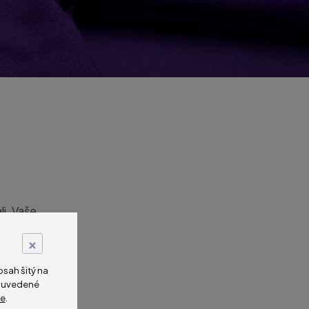
li. Vaše
×
ných cílů
sah šitý na
í, která vás
na uvedené
e
.