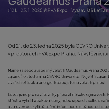
Gaudeamus Praha 
21. - 23. 1. 2025
|
PVA Expo – Výstaviště Letňan
Od 21. do 23. ledna 2025 byla CEVRO Univer
v prostorách PVA Expo Praha. Návštěvníci si 
Máme za sebou úspěšný veletrh Gaudeamus Praha 2025, kte
zájemců o studium na CEVRO Univerzitě. Největší zájem by
z vašich otázek a energie, kterou jste na veletrh přinesli.
Letos jsme pro návštěvníky připravili několik zajímavostí. 
štěstí a vyhrát atraktivní ceny, nebo si pořídit selfie s
a zároveň poskytli užitečné informace o možnostech stu