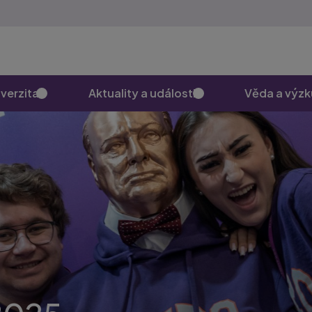
verzita
Aktuality a události
Věda a výz