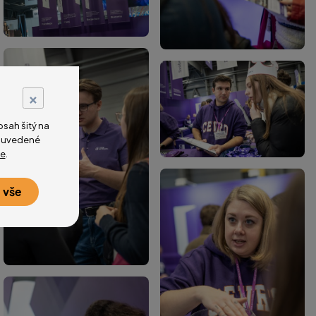
×
sah šitý na
na uvedené
e
.
 vše