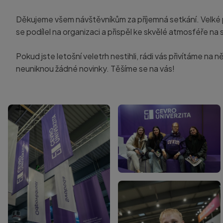
Děkujeme všem návštěvníkům za příjemná setkání. Velk
se podílel na organizaci a přispěl ke skvělé atmosféře na 
Pokud jste letošní veletrh nestihli, rádi vás přivítáme na
neuniknou žádné novinky. Těšíme se na vás!