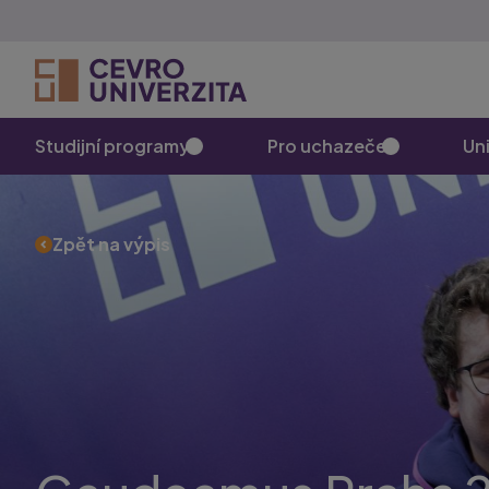
Studijní programy
Pro uchazeče
Uni
Zpět na výpis