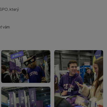
SPO, který
ať vám