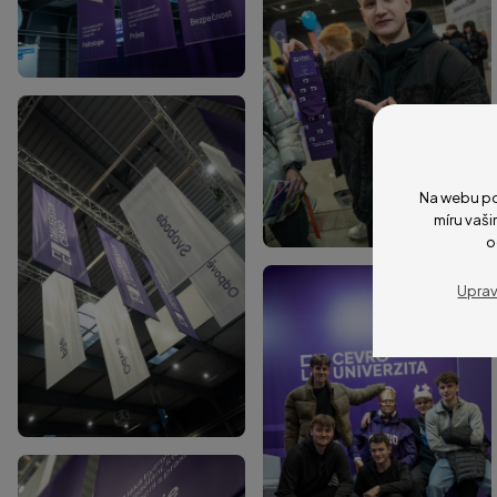
Na webu po
míru vaši
o
Uprav