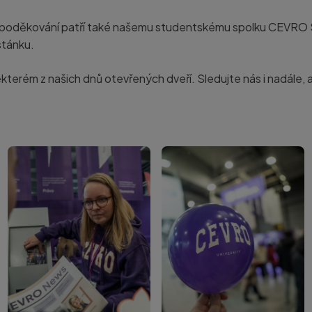
é poděkování patří také našemu studentskému spolku CEVRO 
stánku.
 některém z našich dnů otevřených dveří. Sledujte nás i nadále, 