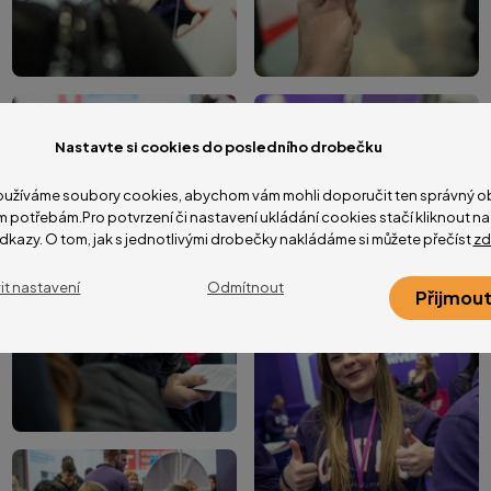
Nastavte si cookies do posledního drobečku
užíváme soubory cookies, abychom vám mohli doporučit ten správný ob
m potřebám.Pro potvrzení či nastavení ukládání cookies stačí kliknout 
dkazy. O tom, jak s jednotlivými drobečky nakládáme si můžete přečíst
zd
it nastavení
Odmítnout
Přijmout