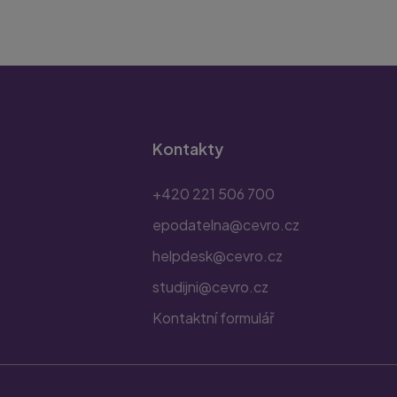
Kontakty
+420 221 506 700
epodatelna@cevro.cz
helpdesk@cevro.cz
studijni@cevro.cz
Kontaktní formulář