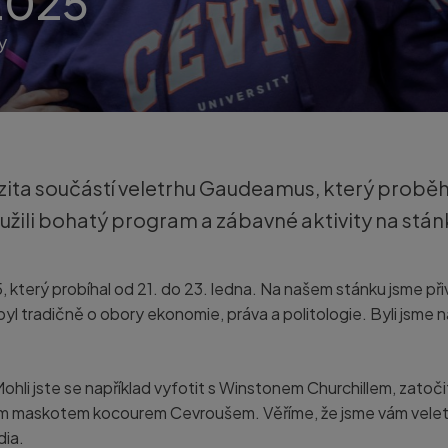
2025
y
zita součástí veletrhu Gaudeamus, který proběh
užili bohatý program a zábavné aktivity na stánk
rý probíhal od 21. do 23. ledna. Na našem stánku jsme přivít
l tradičně o obory ekonomie, práva a politologie. Byli jsme 
Mohli jste se například vyfotit s Winstonem Churchillem, zatočit
 naším maskotem kocourem Cevroušem. Věříme, že jsme vám veletr
dia.