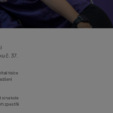
l
u č. 37.
ali tisíce
nadšení
 si na kole
h zpestřili