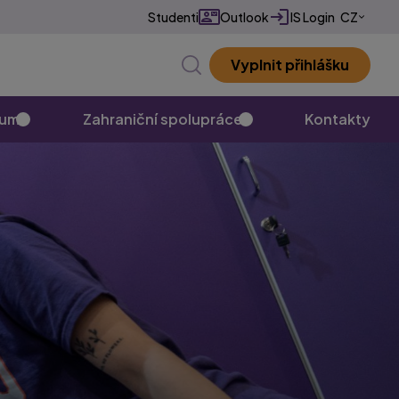
Studenti
Outlook
IS Login
CZ
EN
Vyplnit přihlášku
✕
kum
Zahraniční spolupráce
Kontakty