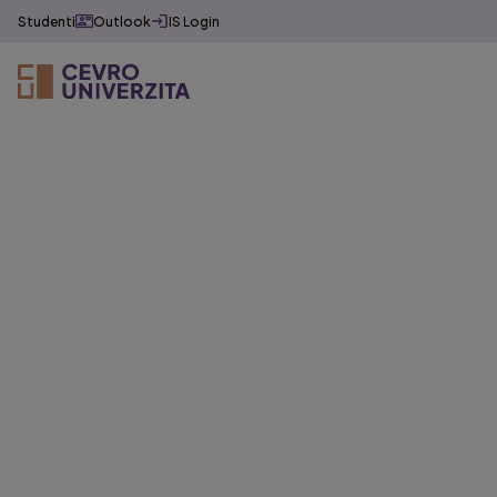
Studenti
Outlook
IS Login
Věda a výzkum