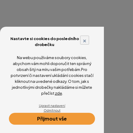
×
Nastavte si cookies do posledního
drobečku
Na webu používáme soubory cookies,
abychom vám mohli doporučit ten správný
obsah šitý na míru vašim potřebám.Pro
potvrzení či nastavení ukládání cookies stačí
kliknout na uvedené odkazy. O tom, jak s
jednotlivými drobečky nakládáme si můžete
přečíst
zde
.
Upravit nastavení
Odmítnout
Přijmout vše